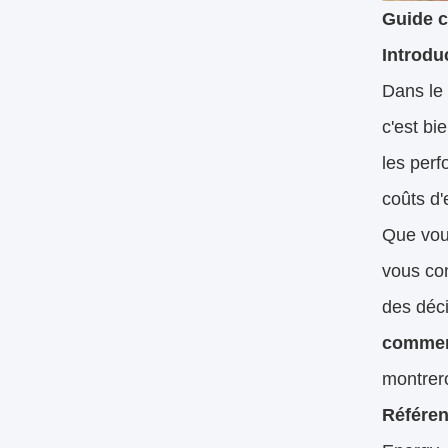
Guide c
Introdu
Dans le
c'est bie
les perf
coûts d'
Que vous
vous con
des déci
commer
montre
Référen