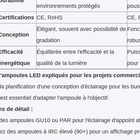
Durabilité
environnements protégés
pouss
Certifications
CE, RoHS
CE, 
Élégant, souvent avec possibilité de
Fonct
Conception
gradation
robu
Efficacité
Équilibrée entre l'efficacité et la
Puis
énergétique
qualité de la lumière
pour
'ampoules LED expliqués pour les projets commerc
la planification d'une conception d'éclairage pour les bu
l est essentiel d'adapter l'ampoule à l'objectif.
s de détail :
 des ampoules GU10 ou PAR pour l'éclairage d'appoint afi
ez des ampoules à IRC élevé (90+) pour un affichage pr