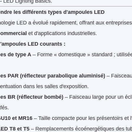
– LED Lighting Basics
.
dre les différents types d'ampoules LED
ologie LED a évolué rapidement, offrant aux entreprise
commercial
et d'applications industrielles.
'ampoules LED courants :
es de type A
– Forme « domestique » standard ; utilisées
s PAR (réflecteur parabolique aluminisé)
– Faisceau 
entuation dans les salles d'exposition.
s BR (réflecteur bombé)
– Faisceau large pour un écl
afés.
GU10 et MR16
– Taille compacte pour les présentoirs et l'
ED T8 et T5
– Remplacements écoénergétiques des tube