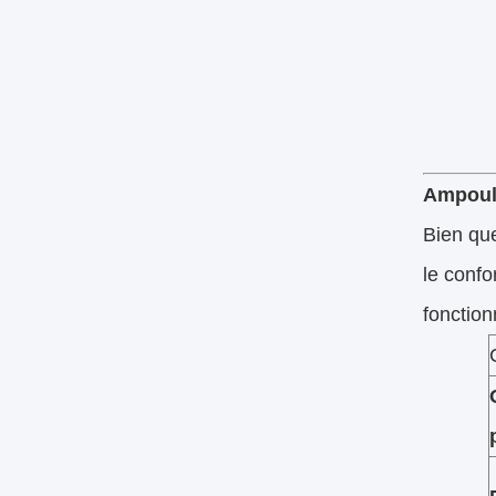
Ampoule
Bien que
le confo
fonction