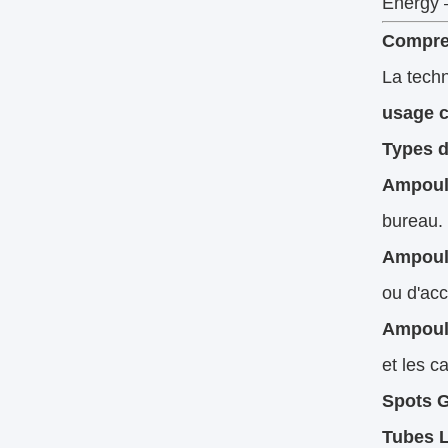
Energy 
Compren
La techn
usage 
Types d
Ampoul
bureau.
Ampoule
ou d'acc
Ampoule
et les c
Spots 
Tubes L