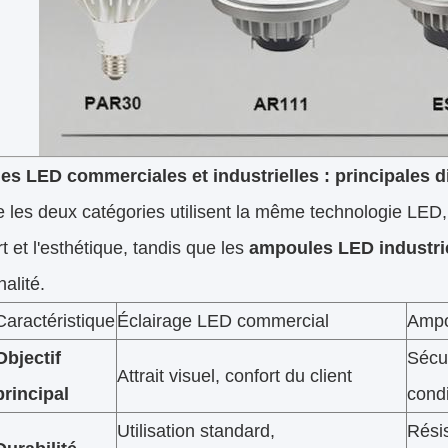
s LED commerciales et industrielles : principales d
 les deux catégories utilisent la même technologie LED, 
rt et l'esthétique, tandis que les
ampoules LED industri
nalité.
Caractéristique
Éclairage LED commercial
Ampo
Objectif
Sécur
Attrait visuel, confort du client
principal
condi
Utilisation standard,
Résis