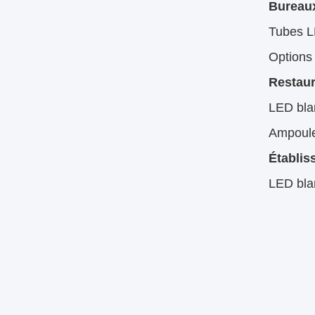
Bureaux
Tubes L
Options 
Restaur
LED bla
Ampoules
Établis
LED blan