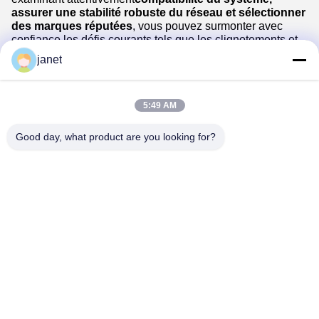
assurer une stabilité robuste du réseau et sélectionner
des marques réputées
, vous pouvez surmonter avec
confiance les défis courants tels que les clignotements et
les baisses de connectivité.et une installation d'éclairage
janet
très polyvalente qui offre une efficacité opérationnelle
significative et une expérience utilisateur améliorée pour
vos projets.
5:49 AM
Good day, what product are you looking for?
Huizhou henhui electronics technology Co.,
Ltd.
sales@tecolux.com
0086-13631936533
ville de Huizhou, province du Guangdong, Chine