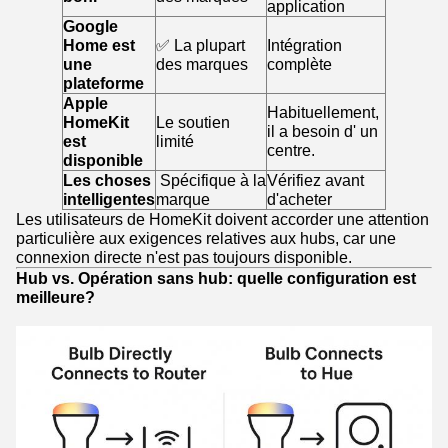
application
Google
Home est
✅ La plupart
Intégration
une
des marques
complète
plateforme
Apple
Habituellement,
HomeKit
Le soutien
il a besoin d' un
est
limité
centre.
disponible
Les choses
️ Spécifique à la
Vérifiez avant
intelligentes
marque
d'acheter
Les utilisateurs de HomeKit doivent accorder une attention
particulière aux exigences relatives aux hubs, car une
connexion directe n'est pas toujours disponible.
Hub vs. Opération sans hub: quelle configuration est
meilleure?