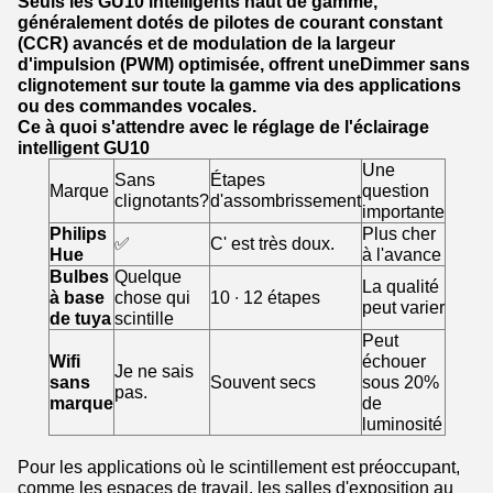
Seuls les GU10 intelligents haut de gamme,
généralement dotés de pilotes de courant constant
(CCR) avancés et de modulation de la largeur
d'impulsion (PWM) optimisée, offrent uneDimmer sans
clignotement sur toute la gamme via des applications
ou des commandes vocales.
Ce à quoi s'attendre avec le réglage de l'éclairage
intelligent GU10
Une
Sans
Étapes
Marque
question
clignotants?
d'assombrissement
importante
Philips
Plus cher
✅
C' est très doux.
Hue
à l'avance
Bulbes
Quelque
La qualité
à base
chose qui
10 ∙ 12 étapes
peut varier
de tuya
scintille
Peut
Wifi
échouer
Je ne sais
sans
Souvent secs
sous 20%
pas.
marque
de
luminosité
Pour les applications où le scintillement est préoccupant,
comme les espaces de travail, les salles d'exposition au