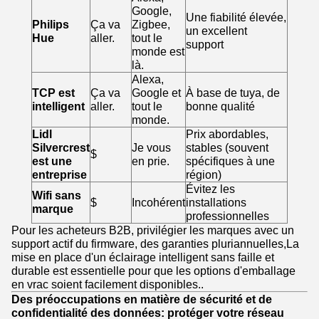
Google,
Une fiabilité élevée,
Philips
Ça va
Zigbee,
un excellent
Hue
aller.
tout le
support
monde est
là.
Alexa,
TCP est
Ça va
Google et
À base de tuya, de
intelligent
aller.
tout le
bonne qualité
monde.
Lidl
Prix abordables,
Silvercrest
Je vous
stables (souvent
$
est une
en prie.
spécifiques à une
entreprise
région)
Évitez les
Wifi sans
$
Incohérent
installations
marque
professionnelles
Pour les acheteurs B2B, privilégier les marques avec un
support actif du firmware, des garanties pluriannuelles,La
mise en place d'un éclairage intelligent sans faille et
durable est essentielle pour que les options d'emballage
en vrac soient facilement disponibles..
Des préoccupations en matière de sécurité et de
confidentialité des données: protéger votre réseau