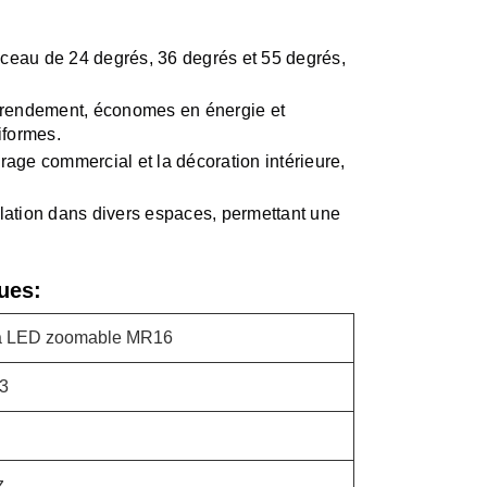
isceau de 24 degrés, 36 degrés et 55 degrés,
rendement, économes en énergie et
iformes.
irage commercial et la décoration intérieure,
allation dans divers espaces, permettant une
ues:
à LED zoomable MR16
3
z