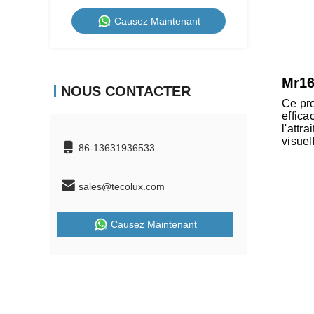
MR16 Lampes à LED
Causez Maintenant
Mr16
NOUS CONTACTER
Ce pro
effica
l'attr
visuel
86-13631936533
sales@tecolux.com
Causez Maintenant