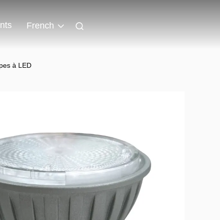
nts
French
pes à LED