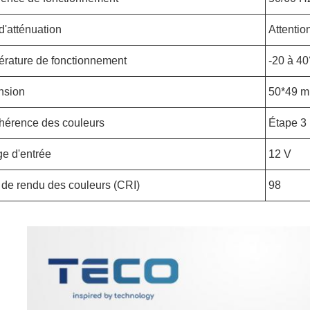
d'atténuation
Attentio
rature de fonctionnement
-20 à 4
nsion
50*49 
hérence des couleurs
Étape 3
ge d'entrée
12 V
 de rendu des couleurs (CRI)
98