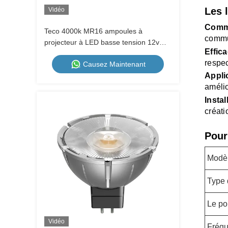
Les 
Vidéo
Commu
Teco 4000k MR16 ampoules à
commut
projecteur à LED basse tension 12v
Effica
GU5.3 Base 7W 36 degrés angle de
respec
Causez Maintenant
faisceau
Appli
amélio
Instal
créati
Pour
Modè
Type 
Le po
Vidéo
Fréqu