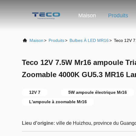
Maison
Produits
Maison
>
Produits
>
Bulbes À LED MR16
>
Teco 12V 
Teco 12V 7.5W Mr16 ampoule Tr
Zoomable 4000K GU5.3 MR16 La
12V 7
5W ampoule électrique Mr16
L'ampoule à zoomable Mr16
Lieu d'origine:
ville de Huizhou, province du Guang