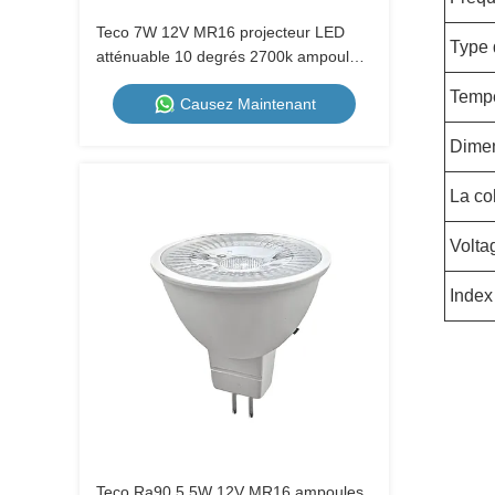
Teco 7W 12V MR16 projecteur LED
Type 
atténuable 10 degrés 2700k ampoules
blanches très chaudes
Tempé
Causez Maintenant
Dime
La co
Volta
Index
Teco Ra90 5.5W 12V MR16 ampoules