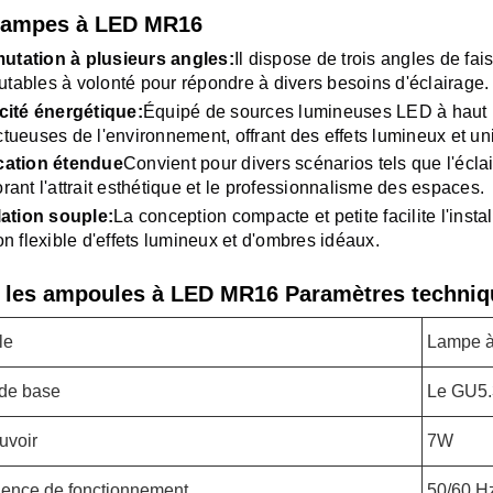
lampes à LED MR16
tation à plusieurs angles:
Il dispose de trois angles de fa
ables à volonté pour répondre à divers besoins d'éclairage.
cité énergétique:
Équipé de sources lumineuses LED à haut 
tueuses de l'environnement, offrant des effets lumineux et un
cation étendue
Convient pour divers scénarios tels que l'écla
rant l'attrait esthétique et le professionnalisme des espaces.
lation souple:
La conception compacte et petite facilite l'inst
on flexible d'effets lumineux et d'ombres idéaux.
 les ampoules à LED MR16 Paramètres techniq
le
Lampe 
de base
Le GU5.
uvoir
7W
ence de fonctionnement
50/60 H