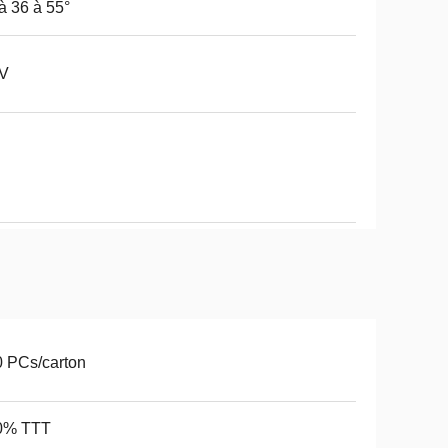
à 36 à 55°
 V
 PCs/carton
0% TTT