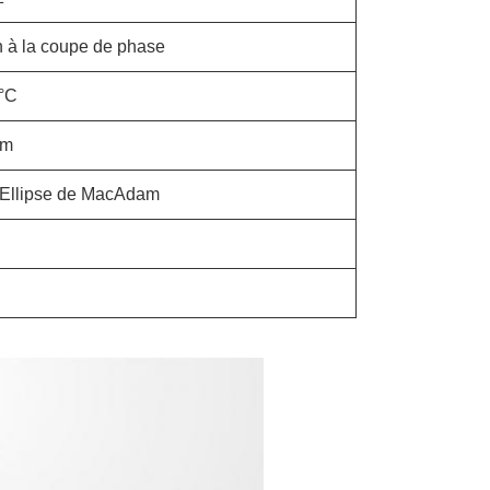
n à la coupe de phase
0°C
mm
 Ellipse de MacAdam