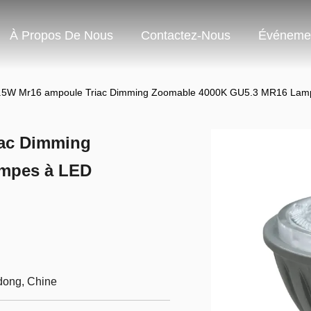
À Propos De Nous
Contactez-Nous
Événeme
7.5W Mr16 ampoule Triac Dimming Zoomable 4000K GU5.3 MR16 Lam
iac Dimming
mpes à LED
dong, Chine