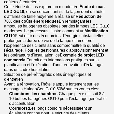
coûteux à entretenir.
Cette étude de cas explore un monde réel
Étude de cas
LED GU10
, en se concentrant sur la façon dont un hôtel
d'affaires de taille moyenne a réalisé un
Réduction de
70% des coûts énergétiques
En remplaçant les
ampoules halogènes obsolètes par des lampes LED Gu10
modernes. Le processus illustre comment un
Modification
GU10
Peut offrir des économies d'énergie substantielles,
prolonger la durée de vie de la lampe et améliorer
l'expérience des clients sans compromettre la qualité de
l'éclairage. Pour les gestionnaires d'approvisionnement et
les opérateurs d'installation, ce
Exemple de projet LED
commercial
Fournit des informations pratiques sur la
planification et l'exécution d'une rénovation d'éclairage
dans un cadre hospitalier.
Situation de pré-rétrograte: défis énergétiques et
d'entretien
Avant la rénovation, l'hôtel s'appuie fortement sur les
messages HalogoGen Gu10 50W sur les zones clés:
Chambres: les chambres:
Chaque pièce utilisait 8 à
10 bulbes halogènes GU10 pour l'éclairage général et
d'accentuation.
Corridors:
Les longs couloirs nécessitaient un
éclairage continu pour la sécurité des clients,