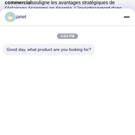
commercial
souligne les avantages stratégiques de
l'éclairage économe en énergie. L'investissement dans
des LED GU10 de haute qualité peut fournir non
janet
seulement des économies de coûts immédiates, mais
aussi une fiabilité opérationnelle à long terme et une
conformité à la durabilité.
4:04 PM
Good day, what product are you looking for?
Huizhou henhui electronics technology Co.,
Ltd.
sales@tecolux.com
0086-13631936533
ville de Huizhou, province du Guangdong, Chine