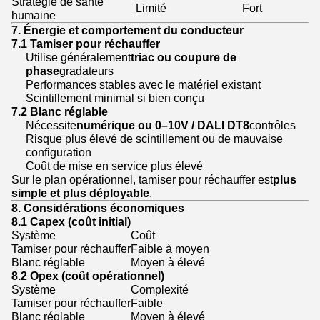
Stratégie de santé
Limité
Fort
humaine
7. Énergie et comportement du conducteur
7.1 Tamiser pour réchauffer
Utilise généralement
triac ou coupure de
phase
gradateurs
Performances stables avec le matériel existant
Scintillement minimal si bien conçu
7.2 Blanc réglable
Nécessite
numérique ou 0–10V / DALI DT8
contrôles
Risque plus élevé de scintillement ou de mauvaise
configuration
Coût de mise en service plus élevé
Sur le plan opérationnel, tamiser pour réchauffer est
plus
simple et plus déployable
.
8. Considérations économiques
8.1 Capex (coût initial)
Système
Coût
Tamiser pour réchauffer
Faible à moyen
Blanc réglable
Moyen à élevé
8.2 Opex (coût opérationnel)
Système
Complexité
Tamiser pour réchauffer
Faible
Blanc réglable
Moyen à élevé