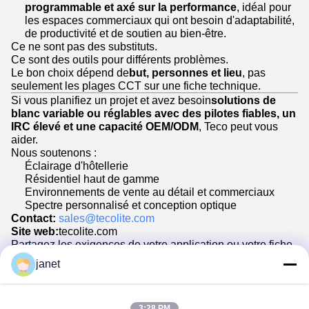
programmable et axé sur la performance
, idéal pour
les espaces commerciaux qui ont besoin d'adaptabilité,
de productivité et de soutien au bien-être.
Ce ne sont pas des substituts.
Ce sont des outils pour différents problèmes.
Le bon choix dépend de
but, personnes et lieu
, pas
seulement les plages CCT sur une fiche technique.
Si vous planifiez un projet et avez besoin
solutions de
blanc variable ou réglables avec des pilotes fiables, un
IRC élevé et une capacité OEM/ODM
, Teco peut vous
aider.
Nous soutenons :
Éclairage d'hôtellerie
Résidentiel haut de gamme
Environnements de vente au détail et commerciaux
Spectre personnalisé et conception optique
Contact:
sales@tecolite.com
Site web:
tecolite.com
Partagez les exigences de votre application ou votre fiche
technique :
janet
nous vous aiderons à sélectionner une technologie
adaptée au comportement humain, et pas seulement aux
spécifications matérielles.
3:28 PM