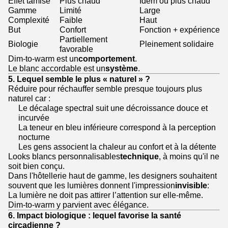
Effet tamisé
Plus chaud
Idem ou plus chaud
Gamme
Limité
Large
Complexité
Faible
Haut
But
Confort
Fonction + expérience
Partiellement
Biologie
Pleinement solidaire
favorable
Dim-to-warm est un
comportement
.
Le blanc accordable est un
système
.
5. Lequel semble le plus « naturel » ?
Réduire pour réchauffer semble presque toujours plus
naturel car :
Le décalage spectral suit une décroissance douce et
incurvée
La teneur en bleu inférieure correspond à la perception
nocturne
Les gens associent la chaleur au confort et à la détente
Looks blancs personnalisables
technique
, à moins qu'il ne
soit bien conçu.
Dans l'hôtellerie haut de gamme, les designers souhaitent
souvent que les lumières donnent l'impression
invisible
:
La lumière ne doit pas attirer l’attention sur elle-même.
Dim-to-warm y parvient avec élégance.
6. Impact biologique : lequel favorise la santé
circadienne ?