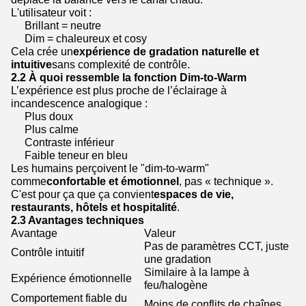
L'utilisateur voit :
Brillant = neutre
Dim = chaleureux et cosy
Cela crée un
expérience de gradation naturelle et
intuitive
sans complexité de contrôle.
2.2 À quoi ressemble la fonction Dim-to-Warm
L’expérience est plus proche de l’éclairage à
incandescence analogique :
Plus doux
Plus calme
Contraste inférieur
Faible teneur en bleu
Les humains perçoivent le "dim-to-warm"
comme
confortable et émotionnel
, pas « technique ».
C'est pour ça que ça convient
espaces de vie,
restaurants, hôtels et hospitalité
.
2.3 Avantages techniques
Avantage
Valeur
Pas de paramètres CCT, juste
Contrôle intuitif
une gradation
Similaire à la lampe à
Expérience émotionnelle
feu/halogène
Comportement fiable du
Moins de conflits de chaînes