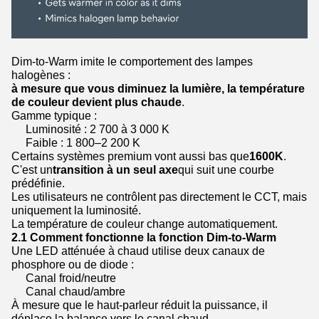
Dim-to-Warm imite le comportement des lampes
halogènes :
à mesure que vous diminuez la lumière, la température
de couleur devient plus chaude
.
Gamme typique :
Luminosité : 2 700 à 3 000 K
Faible : 1 800–2 200 K
Certains systèmes premium vont aussi bas que
1600K
.
C'est un
transition à un seul axe
qui suit une courbe
prédéfinie.
Les utilisateurs ne contrôlent pas directement le CCT, mais
uniquement la luminosité.
La température de couleur change automatiquement.
2.1 Comment fonctionne la fonction Dim-to-Warm
Une LED atténuée à chaud utilise deux canaux de
phosphore ou de diode :
Canal froid/neutre
Canal chaud/ambre
À mesure que le haut-parleur réduit la puissance, il
déplace la balance vers le canal chaud.