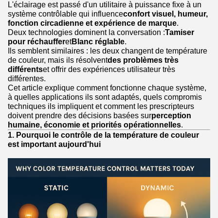
L'éclairage est passé d'un utilitaire à puissance fixe à un
système contrôlable qui influence
confort visuel, humeur,
fonction circadienne et expérience de marque
.
Deux technologies dominent la conversation :
Tamiser
pour réchauffer
et
Blanc réglable
.
Ils semblent similaires : les deux changent de température
de couleur, mais ils résolvent
des problèmes très
différents
et offrir des expériences utilisateur très
différentes.
Cet article explique comment fonctionne chaque système,
à quelles applications ils sont adaptés, quels compromis
techniques ils impliquent et comment les prescripteurs
doivent prendre des décisions basées sur
perception
humaine, économie et priorités opérationnelles
.
1. Pourquoi le contrôle de la température de couleur
est important aujourd'hui