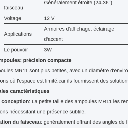
Généralement étroite (24-36°)
faisceau
Voltage
12 V
Armoires d'affichage, éclairage
Applications
d'accent
Le pouvoir
3W
mpoules: précision compacte
oules MR11 sont plus petites, avec un diamètre d'envir
ions où l'espace est limité.car ils fournissent des solutio
ales caractéristiques
et conception
: La petite taille des ampoules MR11 les ren
tions nécessitant une présence subtile.
ation du faisceau
: généralement offrant des angles de f