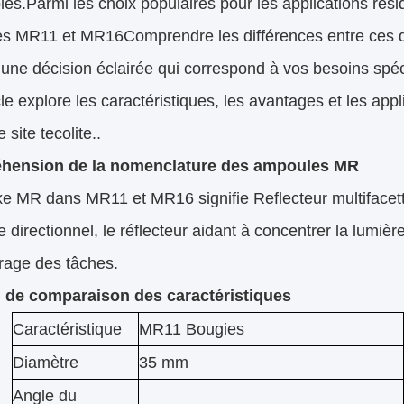
les.Parmi les choix populaires pour les applications rési
s MR11 et MR16Comprendre les différences entre ces d
une décision éclairée qui correspond à vos besoins spéc
cle explore les caractéristiques, les avantages et les a
e site tecolite.
.
hension de la nomenclature des ampoules MR
ixe MR dans MR11 et MR16 signifie Reflecteur multifacet
e directionnel, le réflecteur aidant à concentrer la lumiè
airage des tâches.
 de comparaison des caractéristiques
Caractéristique
MR11 Bougies
Diamètre
35 mm
Angle du