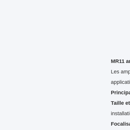
MR11 a
Les amp
applicat
Princip
Taille 
installa
Focalis