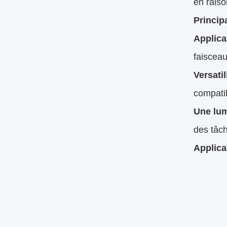
en raiso
Princip
Applica
faisceau
Versatil
compatib
Une lum
des tâch
Applica