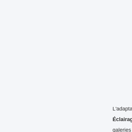
L'adapt
Éclaira
galeries