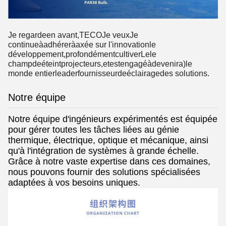
Je regarde
en avant,
TECO
Je veux
Je
continue
à
adhérer
à
axée sur l'innovation
le
développement,
profondément
cultiver
Le
le
champ
de
éteint
projecteurs,
et
est
engagé
à
devenir
a)
le
monde entier
leader
fournisseur
de
éclairage
des solutions.
Notre équipe
Notre équipe d'ingénieurs expérimentés est équipée
pour gérer toutes les tâches liées au génie
thermique, électrique, optique et mécanique, ainsi
qu'à l'intégration de systèmes à grande échelle.
Grâce à notre vaste expertise dans ces domaines,
nous pouvons fournir des solutions spécialisées
adaptées à vos besoins uniques.