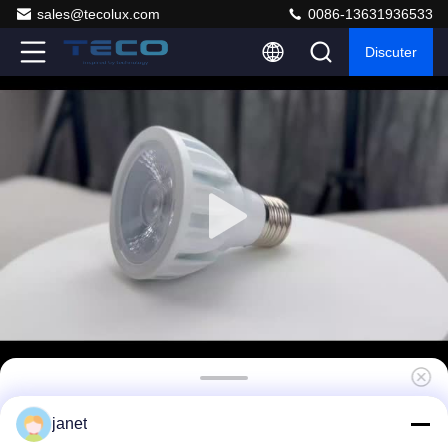
sales@tecolux.com
0086-13631936533
Discuter
8W 230v PAR20 ampoules à LED 2700K 760
janet
Lm 63x85mm Dimmable pour les restaurants