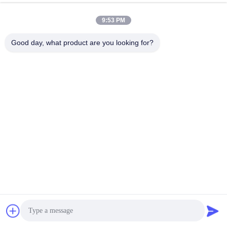
et les bars
Causez Maintenant
9:53 PM
Envoyer Une Demande
Good day, what product are you looking for?
#
Lampe À Réflecteur Par20
#
Lampe À Focale Par20
#
Ampoules À LED Par 20
Bulbes à LED PAR20
2025-01-13
9 points de vue
Teco 8W 230v E27 Lampe Ra90 2700K 760 Lm 63 * 85mm Par20 Dimmable
ampoules à LED dans les restaurants et les bars Les lampes à LED PAR20
Avec un angle de faisceau de 24 degrés, les ampoules LED PAR20 ...
Vue davantage
Messages du visiteur
Laissez un message.
Aucun commentaire public