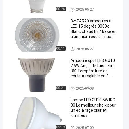
d'énergie
Bulbes à LED PAR20
00:26
2025-05-27
8w PAR20 ampoules à
LED 15 degrés 3000k
Blanc chaud E27 base en
aluminium coulé Triac
Bulbes à LED PAR20
00:11
2025-05-27
Ampoule spot LED GU10
7,5W Angle de faisceau
36° Température de
couleur réglable en 3
étapes 1700K-2600K-
5000K Gradable par
Bulbes à LED GU10
00:21
2025-09-08
interrupteur mural Boîtier
métallique 230V
Lampe LED GU10 5W IRC
80 Le meilleur choix pour
un éclairage clair et
lumineux
Bulbes à LED GU10
02:13
2025-07-09