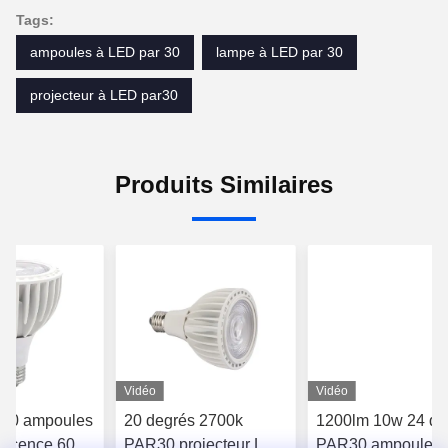
Tags:
ampoules à LED par 30
lampe à LED par 30
projecteur à LED par30
Produits Similaires
Vidéo
Vidéo
30 ampoules
20 degrés 2700k
1200lm 10w 24 de
escence 60
PAR30 projecteur LED
PAR30 ampoules