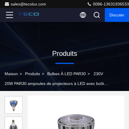
sales@tecolux.com
0086-13631936533
Discuter
Produits
Maison
>
Produits
>
Bulbes À LED PAR30
>
230V
20W PAR30 ampoules de projecteurs à LED avec boîtier
en aluminium coulé sous pression 3000k Non Dimmable