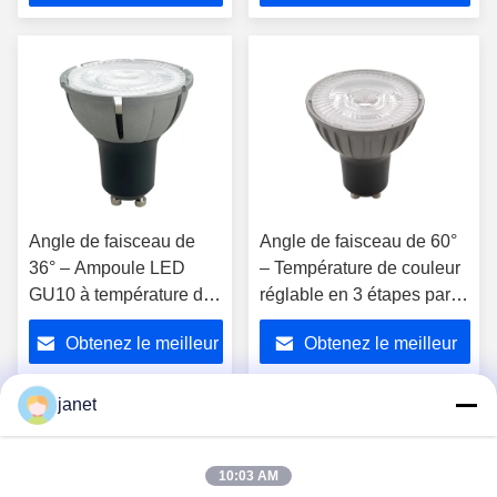
1700K-2600K-5000K
Commutateur murale non
prix
prix
Gradable par
atténuable
interrupteur mural Boîtier
métallique 230V
Angle de faisceau de
Angle de faisceau de 60°
36° – Ampoule LED
– Température de couleur
GU10 à température de
réglable en 3 étapes par
couleur réglable en 3
interrupteur mural,
Obtenez le meilleur
Obtenez le meilleur
étapes par interrupteur
coupelle métallique GU10
mural, non dimmable
prix
prix
janet
1
10:03 AM