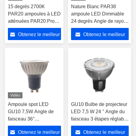
15 degrés 2700K
Nature Blanc PAR38
PAR20 ampoules à LED
ampoule LED Dimmable
atténuées PAR20 Pro
24 degrés Angle de rayon
E27 Base métallique
4000k Ra90 2000lm
Obtenez le meilleur
Obtenez le meilleur
LED Spot Light 8W
Hautes lumens
prix
prix
Vidéo
Ampoule spot LED
GU10 Bulbe de projecteur
GU10 7,5W Angle de
LED 7,5 W 24 ° Angle du
faisceau 36°
faisceau 3 étapes réglable
Température de couleur
Température de couleur
Obtenez le meilleur
Obtenez le meilleur
réglable en 3 étapes
1700K-2600K-5000K