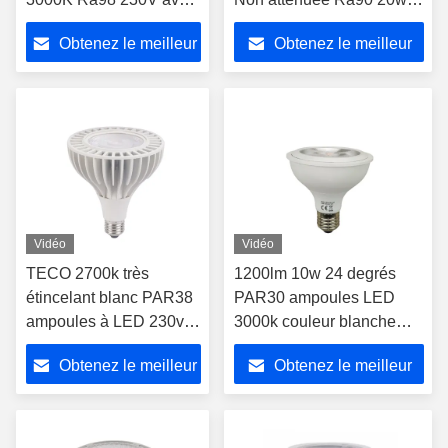
boîtier en aluminium
24 degrés
Obtenez le meilleur
Obtenez le meilleur
prix
prix
Vidéo
Vidéo
TECO 2700k très
1200lm 10w 24 degrés
étincelant blanc PAR38
PAR30 ampoules LED
ampoules à LED 230v
3000k couleur blanche
non atténuée Ra90 20w
chaude avec base de vis
Obtenez le meilleur
Obtenez le meilleur
24 degrés
E27
prix
prix