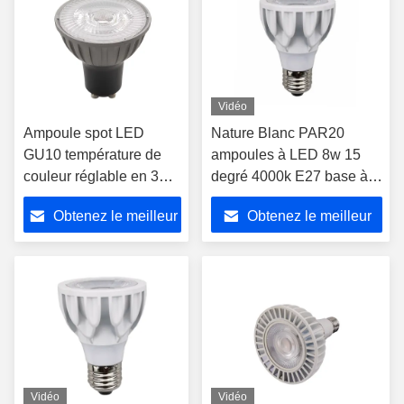
Vidéo
Ampoule spot LED
Nature Blanc PAR20
GU10 température de
ampoules à LED 8w 15
couleur réglable en 3
degré 4000k E27 base à
étapes 1700K-2600K-
vis PAR 20 ampoule
Obtenez le meilleur
Obtenez le meilleur
5000K, gradable par
interrupteur mural,
prix
prix
boîtier métallique 230V
Vidéo
Vidéo