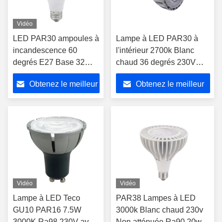
Vidéo
LED PAR30 ampoules à
Lampe à LED PAR30 à
incandescence 60
l'intérieur 2700k Blanc
degrés E27 Base 32W
chaud 36 degrés 230V
4000K Nature Blanc
20W Lampe longue durée
Obtenez le meilleur
Obtenez le meilleur
3200LM ampoule
de vie
prix
prix
Vidéo
Vidéo
Lampe à LED Teco
PAR38 Lampes à LED
GU10 PAR16 7.5W
3000k Blanc chaud 230v
3000K Ra98 230V avec
Non atténuée Ra90 20w