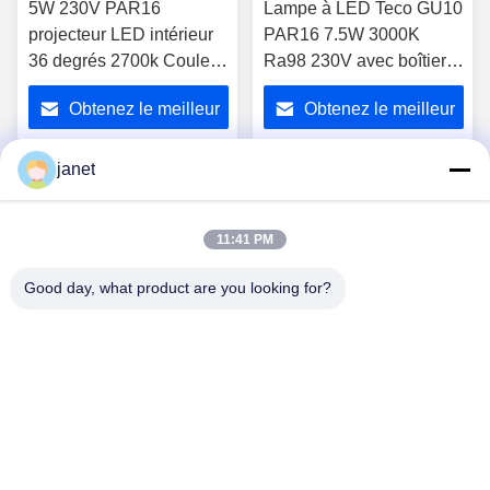
5W 230V PAR16
Lampe à LED Teco GU10
projecteur LED intérieur
PAR16 7.5W 3000K
36 degrés 2700k Couleur
Ra98 230V avec boîtier
blanche très chaude
en aluminium
Obtenez le meilleur
Obtenez le meilleur
prix
prix
janet
1
11:41 PM
Good day, what product are you looking for?
Huizhou henhui electronics technology Co.,
Ltd.
sales@tecolux.com
0086-13631936533