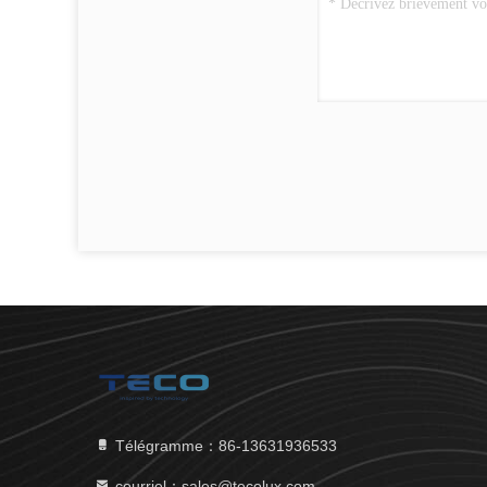
Télégramme：86-13631936533
courriel：sales@tecolux.com