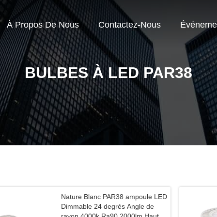
À Propos De Nous
Contactez-Nous
Événeme
BULBES À LED PAR38
Nature Blanc PAR38 ampoule LED
Dimmable 24 degrés Angle de
rayon 4000k Ra90 2000lm Hautes