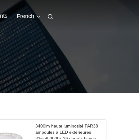
nts
French
3400lm haute luminosité PAR38
ampoules à LED extérieures
32watt 3000k 36 degrés lampe à