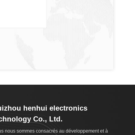
izhou henhui electronics
chnology Co., Ltd.
s nous sommes consacrés au développement et à