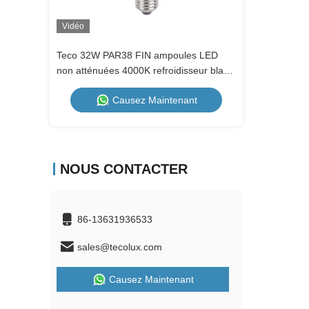
Vidéo
Vidéo
Teco 32W PAR38 FIN ampoules LED
3000k chaud 
non atténuées 4000K refroidisseur blanc
de poche 230
LED Par lumière
22watt
Causez Maintenant
NOUS CONTACTER
86-13631936533
sales@tecolux.com
Causez Maintenant