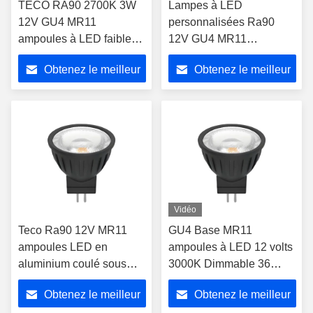
TECO RA90 2700K 3W
Lampes à LED
12V GU4 MR11
personnalisées Ra90
ampoules à LED faible
12V GU4 MR11
intensité très chaud blanc
ampoules 3W 4000K
Obtenez le meilleur
Obtenez le meilleur
Lampes de salon à faible
intensité
prix
prix
Vidéo
Teco Ra90 12V MR11
GU4 Base MR11
ampoules LED en
ampoules à LED 12 volts
aluminium coulé sous
3000K Dimmable 36
pression 3000K
degrés angle du faisceau
Obtenez le meilleur
Obtenez le meilleur
Dimmable 36 degrés