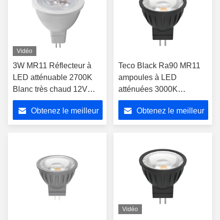
Vidéo
3W MR11 Réflecteur à
Teco Black Ra90 MR11
LED atténuable 2700K
ampoules à LED
Blanc très chaud 12V
atténuées 3000K
24Degree Ra90
projecteur LED à 24
Obtenez le meilleur
Obtenez le meilleur
degrés
prix
prix
Vidéo