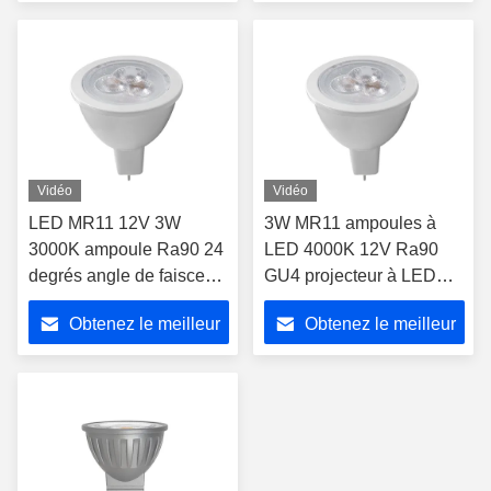
angle de faisceau
prix
prix
Vidéo
Vidéo
LED MR11 12V 3W
3W MR11 ampoules à
3000K ampoule Ra90 24
LED 4000K 12V Ra90
degrés angle de faisceau
GU4 projecteur à LED
projecteur LED atténuée
atténuable 24 degrés
Obtenez le meilleur
Obtenez le meilleur
angle de rayon
prix
prix