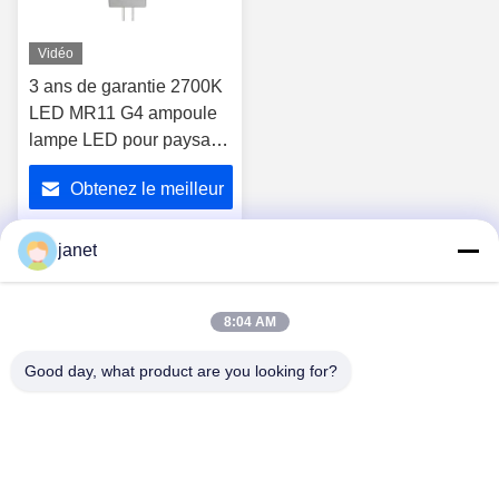
Vidéo
3 ans de garantie 2700K
LED MR11 G4 ampoule
lampe LED pour paysage
basse tension
Obtenez le meilleur
prix
janet
1
8:04 AM
Good day, what product are you looking for?
Huizhou henhui electronics technology Co.,
Ltd.