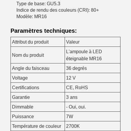
Type de base: GU5.3
Indice de rendu des couleurs (CRI): 80+
Modèle: MR16
Paramètres techniques:
Attribut du produit
Valeur
L'ampoule à LED
Nom du produit
éteignable MR16
Angle du faisceau
36 degrés
Voltage
12 V
Certifications
CE, RoHS
Garantie
3 ans
Dimmable
- Oui, oui.
Puissance
7W
Température de couleur
2700K