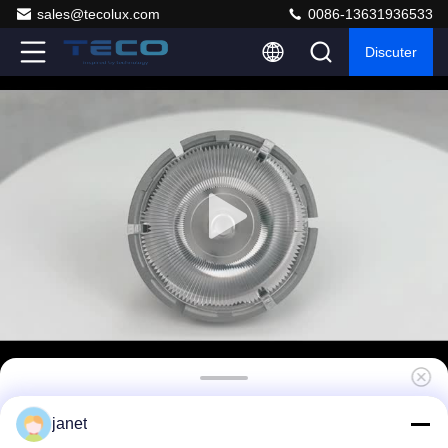
sales@tecolux.com
0086-13631936533
Discuter
Lampe de projecteur personnalisée 7W
janet
12Volt MR16 Pro Dimmable 24 degrés 2700k