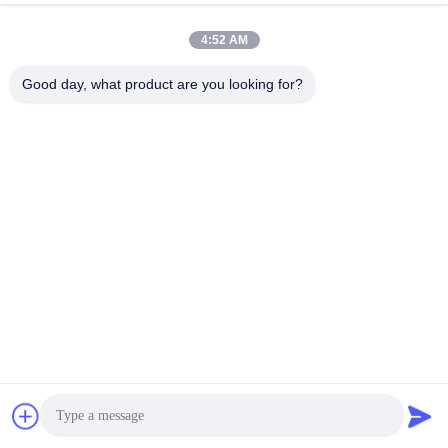
Blanc très chaud
Causez Maintenant
4:52 AM
Envoyer Une Demande
Good day, what product are you looking for?
#
Ampoule De Type Mr16
#
Ampoules À Projecteurs À Led Mr16
#
Lampes À Led Mr16
Bulbes à LED MR16
2025-05-29
218 points de vue
Teco LED Light Premium 7W 12V MR16 Pro Dimmable 24 degrés Angle du
faisceau 2700k très chaud couleur blanche projecteur LED intérieur Le type
d'ampoule à LED: A 2700K, la température de couleur de ...
Vue davantage
Messages du visiteur
Laissez un message.
Aucun commentaire public