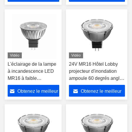
prix
prix
Vidéo
Vidéo
L'éclairage de la lampe
24V MR16 Hôtel Lobby
à incandescence LED
projecteur d'inondation
MR16 à faible
ampoule 60 degrés angle
luminosité, certifié CE
de faisceau 2700K lumière
Obtenez le meilleur
Obtenez le meilleur
chaude
prix
prix