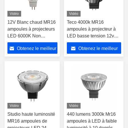
Vidéo
Vidéo
12V Blanc chaud MR16
Teco 4000k MR16
ampoules à projecteurs
ampoules à projecteur à
LED 6000K Non
LED basse tension 12v
Dimmable GU5.3
GU5.3 Base 7W 36 degrés
Obtenez le meilleur
Obtenez le meilleur
Éclairage intérieur
angle de faisceau
prix
prix
Vidéo
Vidéo
Studio haute luminosité
440 lumens 3000k Mr16
MR16 ampoules de
ampoules à LED à faible
projecteurs LED 24
luminosité à 10 degrés