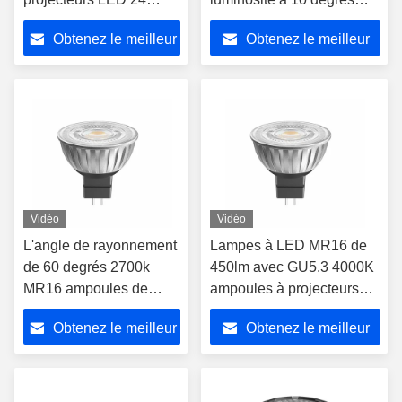
degrés 4000K blanc
angle de faisceau
Obtenez le meilleur
Obtenez le meilleur
frais
prix
prix
Vidéo
Vidéo
L'angle de rayonnement
Lampes à LED MR16 de
de 60 degrés 2700k
450lm avec GU5.3 4000K
MR16 ampoules de
ampoules à projecteurs
projecteurs à LED basse
LED 12V 24 degrés
Obtenez le meilleur
Obtenez le meilleur
tension 12v Gu5.3 Base
LED
prix
prix