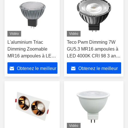
Vidéo
Vidéo
L'aluminium Triac
Teco Pwm Dimming 7W
Dimming Zoomable
GU5.3 MR16 ampoules à
MR16 ampoules à LED
LED 4000K CRI 98 3 ans
projecteur 12V 7.5W
de garantie
Obtenez le meilleur
Obtenez le meilleur
3000K GU5.3 Base
prix
prix
Vidéo