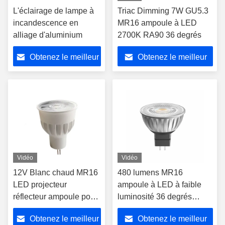
L'éclairage de lampe à
Triac Dimming 7W GU5.3
incandescence en
MR16 ampoule à LED
alliage d'aluminium
2700K RA90 36 degrés
Obtenez le meilleur
Obtenez le meilleur
prix
prix
Vidéo
Vidéo
12V Blanc chaud MR16
480 lumens MR16
LED projecteur
ampoule à LED à faible
réflecteur ampoule pour
luminosité 36 degrés
l' éclairage domestique
2700K Gu5.3 pour un
Obtenez le meilleur
Obtenez le meilleur
éclairage clair