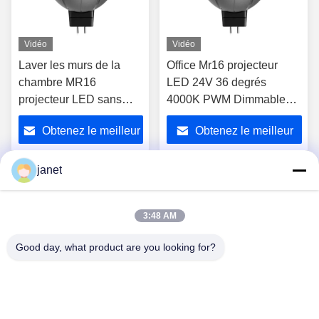
Vidéo
Vidéo
Laver les murs de la
Office Mr16 projecteur
chambre MR16
LED 24V 36 degrés
projecteur LED sans
4000K PWM Dimmable
clignotant 36 degrés
économie d'énergie
Obtenez le meilleur
Obtenez le meilleur
2700K lumière blanche
chaude
prix
prix
janet
1
2
3
4
3:48 AM
Good day, what product are you looking for?
Huizhou henhui electronics technology Co.,
Ltd.