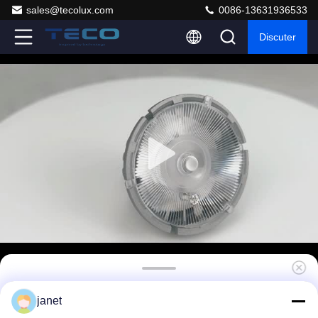
sales@tecolux.com
0086-13631936533
Discuter
7W 12V MR16 Pro projecteur à LED
janet
déglaçable à 10 degrés RA98