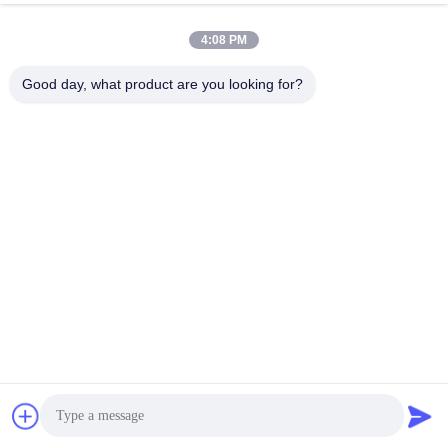
Causez Maintenant
4:08 PM
Envoyer Une Demande
Good day, what product are you looking for?
#
Ampoule De Type Mr16
#
Ampoules À Projecteurs À Led Mr16
#
Lampes À Led Mr16
Bulbes à LED MR16
2025-01-13
221 points de vue
TECO Premium MR16 Pro Globe Lumière de lumière à LED 7W Un détail
rapide: Aluminium revêtu de plastique Voltage d'entrée de 12 V 10 degrés
d'angle du faisceau Garantie de 4 ans Jusqu'à 70% d'économie ...
Vue davantage
Messages du visiteur
Laissez un message.
Aucun commentaire public