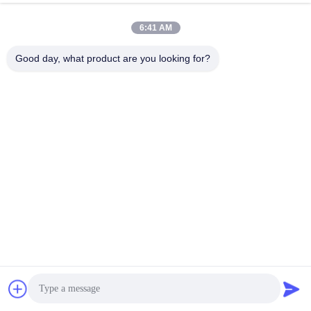
Couleur 5W Ra80 Dimmable longue durée de
Causez Maintenant
vie
6:41 AM
Envoyer Une Demande
Good day, what product are you looking for?
#
Ampoule GU10
#
Une Ampoule À LED Gu10
#
Lampes À LED À Projecteur Gu10
Bulbes à LED GU10
2024-12-26
13 points de vue
Contrôle TECO WIFI Smart Tuya CCT couleur 5W Ra80 Gu10 ampoule à
LED L'éclairage intelligent à LED GU10 Description: L'ampoule intelligente
GU10 Tuya peut être connectée à l'application Tuya sur ...
Vue davantage
Messages du visiteur
Laissez un message.
Aucun commentaire public