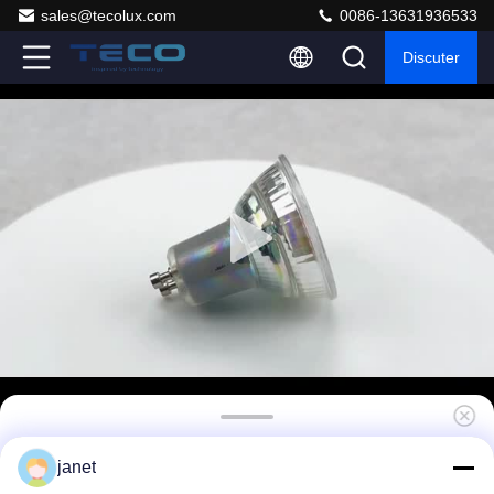
sales@tecolux.com
0086-13631936533
Discuter
Contrôle TECO WIFI Smart à faible
janet
puissance Gu10 ampoules Tuya CCT