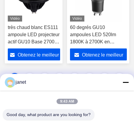
Vidéo
Vidéo
très chaud blanc ES111
60 degrés GU10
ampoule LED projecteur
ampoules LED 520lm
actif GU10 Base 2700K
1800K à 2700K en
40 degrés 25000h
aluminium coulé GU10
Obtenez le meilleur
Obtenez le meilleur
Durée de vie
projecteur
prix
prix
1
2
3
4
5
6
7
8
janet
9:43 AM
Good day, what product are you looking for?