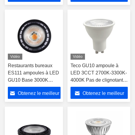
prix
prix
Vidéo
Vidéo
Restaurants bureaux
Teco GU10 ampoule à
ES111 ampoules à LED
LED 3CCT 2700K-3300K-
GU10 Base 3000K
4000K Pas de clignotant
Blanc chaud 40 degrés
60 degrés puissance
Obtenez le meilleur
Obtenez le meilleur
25000 heures
atténuée 5,5 W CRI 90
prix
prix