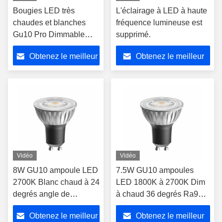
Bougies LED très
L'éclairage à LED à haute
chaudes et blanches
fréquence lumineuse est
Gu10 Pro Dimmable
supprimé.
7.5W 2700K 24Degree
Obtenez le meilleur
Obtenez le meilleur
Ra98 230V Économie
d'énergie
prix
prix
Vidéo
Vidéo
8W GU10 ampoule LED
7.5W GU10 ampoules
2700K Blanc chaud à 24
LED 1800K à 2700K Dim
degrés angle de
à chaud 36 degrés Ra90
rayonnement Ra98
ampoule atténuée
Obtenez le meilleur
Obtenez le meilleur