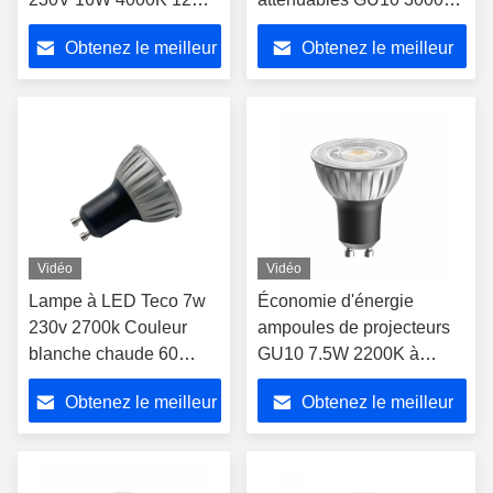
degrés froid blanc non
36 degrés Bulbes
Obtenez le meilleur
Obtenez le meilleur
atténuée
projecteurs Gu10
prix
prix
Vidéo
Vidéo
Lampe à LED Teco 7w
Économie d'énergie
230v 2700k Couleur
ampoules de projecteurs
blanche chaude 60
GU10 7.5W 2200K à
degrés Ra98 Ampoules
3000K 36 degrés sans
Obtenez le meilleur
Obtenez le meilleur
à LED Gu10 Dimmable
clignotant
prix
prix