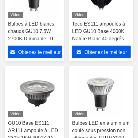
Vidéo
Vidéo
Bulbes à LED blancs
Teco ES111 ampoules à
chauds GU10 7.5W
LED GU10 Base 4000K
2700K Dimmable 10
Nature Blanc 40 degrés
degrés Angle de rayon
25000 heures projecteur
Obtenez le meilleur
Obtenez le meilleur
Ra98 230V
atténuée
prix
prix
Vidéo
Vidéo
GU10 Base ES111
Bulbes LED en aluminium
AR111 ampoule à LED
coulé sous pression non
230V 16W 4000K 12
atténuables GU10 3000k