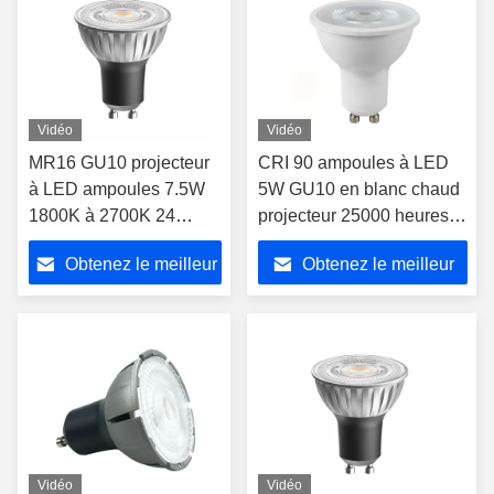
Vidéo
Vidéo
MR16 GU10 projecteur
CRI 90 ampoules à LED
à LED ampoules 7.5W
5W GU10 en blanc chaud
1800K à 2700K 24
projecteur 25000 heures
degrés angle de
avec certification CE
Obtenez le meilleur
Obtenez le meilleur
faisceau Ra90
ROHS
prix
prix
Vidéo
Vidéo