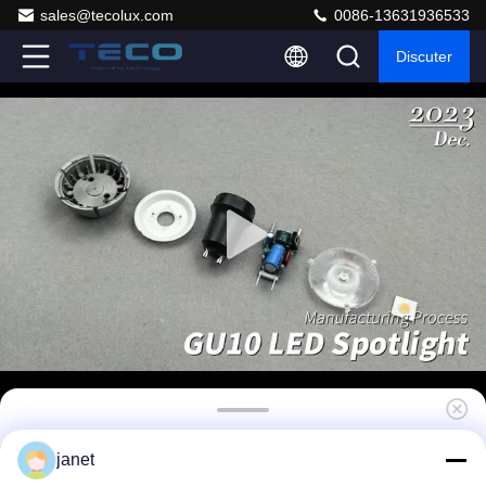
sales@tecolux.com
0086-13631936533
Discuter
Les ampoules de Teco sont réglables à 230v
janet
36 degrés 2700k sans clignotant