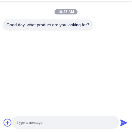
projecteur Gu10 base
Causez Maintenant
10:47 AM
Envoyer Une Demande
Good day, what product are you looking for?
#
É111 Projecteur
#
É111 Projecteur À LED
#
É111 Lampe
ES111 Bougies
2025-05-27
4 points de vue
Teco 12 degrés angle de rayon ES111 ampoule LED 4000K Ra90 230v
forme de base Gu10 ampoule projecteur à LED atténuée ES111 FIN Lampes
projecteurs à LED Les ampoules ES111 LED fonctionnent à une ...
Vue davantage
Messages du visiteur
Laissez un message.
Aucun commentaire public