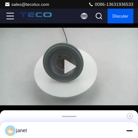
sales@tecolux.com
0086-13631936533
Discuter
Teco 12 degrés angle du faisceau ES111
janet
ampoules 4000K Ra90 230v LED ampoules