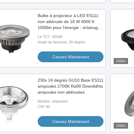
Bulbe à projecteur à LED ES111
non atténuée de 16 W 4000 K
1500lm pour l'énergie - éclairage
domestique et commercial
Le TCC: 4000K
Angle du faisceau: 36 degrés
Causez Maintenant
Vidéo
230v 24 degrés GU10 Base ES111
ampoules 2700K Ra90 Downlidhts
ampoules non atténuées
Modèle: ampoules
CRI: 90
Causez Maintenant
Vidéo