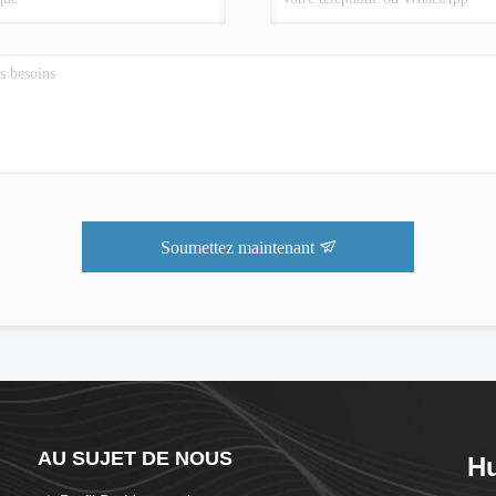
Soumettez maintenant
AU SUJET DE NOUS
Hu