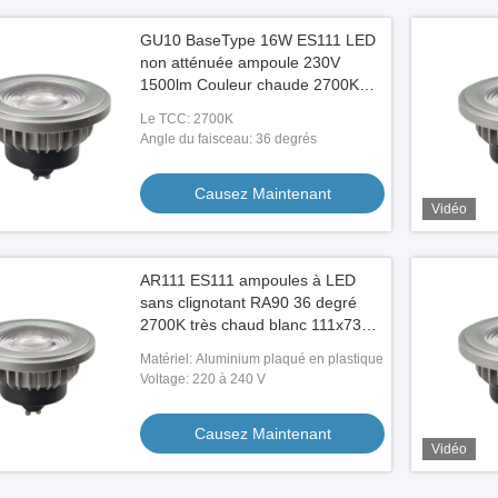
GU10 BaseType 16W ES111 LED
non atténuée ampoule 230V
1500lm Couleur chaude 2700K
pour l'éclairage domestique et
Le TCC: 2700K
commercial
Angle du faisceau: 36 degrés
Causez Maintenant
Vidéo
AR111 ES111 ampoules à LED
sans clignotant RA90 36 degré
2700K très chaud blanc 111x73
mm
Matériel: Aluminium plaqué en plastique
Voltage: 220 à 240 V
Causez Maintenant
Vidéo