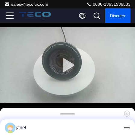
sales@tecolux.com
0086-13631936533
Discuter
4000K Nature Blanc AR111 ES111 ampoules
janet
à LED sans clignotant RA90 36 degrés