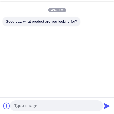
Causez Maintenant
4:42 AM
Envoyer Une Demande
Good day, what product are you looking for?
#
É111 Projecteur
#
É111 Projecteur À LED
#
É111 Lampe
ES111 Bougies
2025-05-27
4 points de vue
Teco Premium Flicker Free RA90 36 degrés Angle de rayon 4000K Nature
Blanc AR111 ES111 Boules LED ES111 Lampes à LED Description: Le
projecteur LED ES111 est un luminaire de haute qualité adapté à une ...
Vue davantage
Messages du visiteur
Laissez un message.
Aucun commentaire public