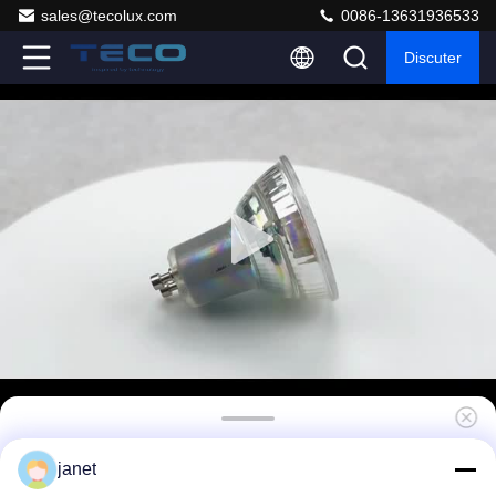
sales@tecolux.com
0086-13631936533
Discuter
Teco GU10 LED Bulb Wall Switch Dimming
janet
3000K 230V 38 degré 90 CRI Durée de vie de