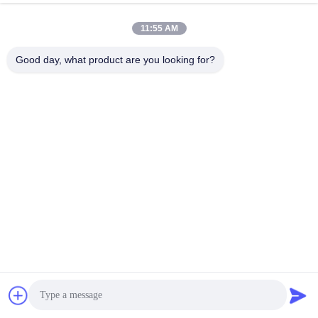
2 ans
Causez Maintenant
11:55 AM
Envoyer Une Demande
Good day, what product are you looking for?
#
Ampoule GU10
#
Une Ampoule À LED Gu10
#
Lampes À LED À Projecteur Gu10
Bulbes à LED GU10
2025-06-06
13 points de vue
Ampoule LED GU10 Teco à gradation par interrupteur mural 3000K 230V 38
degrés Ampoule LED dimmable avec 2 ans de garantie Description de
l'ampoule LED GU10 : La coupelle de lampe GU10, dotée d'une ...
Vue davantage
Messages du visiteur
Laissez un message.
Aucun commentaire public