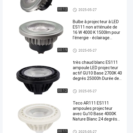
l'échelle de l'échelle de
l'échelle de l'échelle de
ES111 Bougies
00:12
2025-05-27
l'échelle de l'échelle de
l'échelle de l'échelle de
Bulbe à projecteur à LED
l'échelle de l'échelle de
ES111 non atténuée de
l'échelle de l'échelle de
16 W 4000 K 1500lm pour
l'échelle du rayonnement
l'énergie - éclairage
domestique et
commercial
ES111 Bougies
00:19
2025-05-27
très chaud blanc ES111
ampoule LED projecteur
actif GU10 Base 2700K 40
degrés 25000h Durée de
vie
ES111 Bougies
00:12
2025-05-27
Teco AR111 ES111
ampoules projecteur
avec Gu10 Base 4000K
Nature Blanc 24 degrés
25000 heures
ES111 Bougies
00:11
2025-05-27