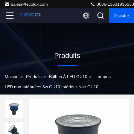
sales@tecolux.com
0086-13631936533
Discuter
Produits
Maison
>
Produits
>
Bulbes À LED GU10
>
Lampes
LED non atténuées 8w GU10 Intérieur Noir GU10
projecteur 24D Angle du faisceau 630 Lm