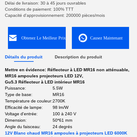
Délai de livraison: 30 à 45 jours ouvrables
Conditions de paiement: 100% TTT
Capacité d'approvisionnement: 200000 pièces/mois
Obtenez Le Meilleur Prix
Causez Maintenant
Détails du produit
Description du produit
Mettre en évidence:
Réflecteur à LED MR16 non atténuable
,
MR16 ampoules projecteurs LED 12V
,
Gu5.3 Réflecteur à LED intérieur MR16
Puissance:
5.5W
Type de base:
MR16
Température de couleur:
2700K
Efficacité de lampe:
98 lm/W
Voltage d'entrée:
100 à 240 V
Dimension:
50*61 mm
Angle du faisceau:
24 degrés
12V Blanc chaud MR16 ampoules à projecteurs LED 6000K