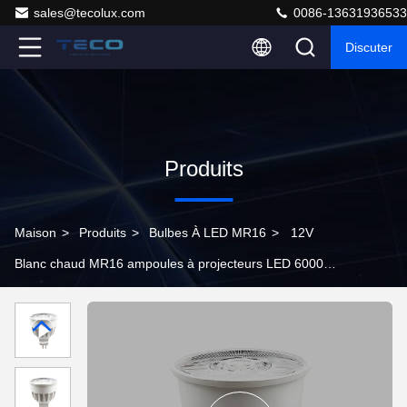
sales@tecolux.com
0086-13631936533
Discuter
Produits
Maison
>
Produits
>
Bulbes À LED MR16
>
12V
Blanc chaud MR16 ampoules à projecteurs LED 6000K
Non Dimmable GU5.3 Éclairage intérieur