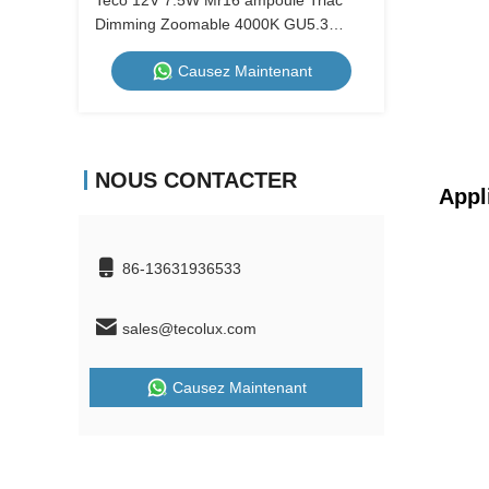
Teco 12V 7.5W Mr16 ampoule Triac
Dimming Zoomable 4000K GU5.3
MR16 Lampes à LED
Causez Maintenant
NOUS CONTACTER
Appl
86-13631936533
sales@tecolux.com
Causez Maintenant