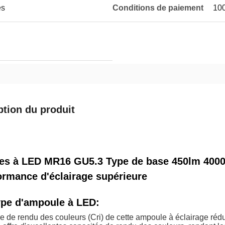
es
Conditions de paiement
10
ption du produit
es à LED MR16 GU5.3 Type de base 450lm 4000K
ormance d'éclairage supérieure
ype d'ampoule à LED:
ce de rendu des couleurs (Cri) de cette ampoule à éclairage réd