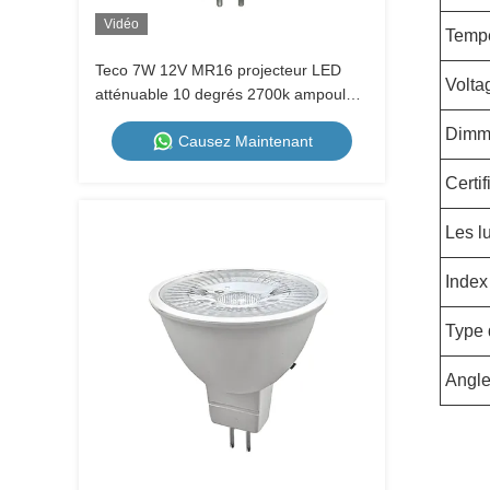
Vidéo
Tempé
Teco 7W 12V MR16 projecteur LED
Volta
atténuable 10 degrés 2700k ampoules
blanches très chaudes
Dimm
Causez Maintenant
Certif
Les l
Index
Type 
Angle