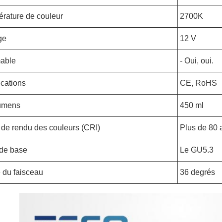
rature de couleur
2700K
ge
12 V
able
- Oui, oui.
ications
CE, RoHS
umens
450 ml
 de rendu des couleurs (CRI)
Plus de 80 
de base
Le GU5.3
 du faisceau
36 degrés