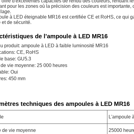
e offre d'excellentes capacités de rendu des couleurs, rendant le
ant pour les zones où la précision des couleurs est importante, 
lage.
ule à LED éteignable MR16 est certifiée CE et RoHS, ce qui gar
 et de sécurité.
ctéristiques de l'ampoule à LED MR16
 produit: ampoule à LED à faible luminosité MR16
ications: CE, RoHS
de base: GU5.3
 de vie moyenne: 25 000 heures
ble: Oui
res: 450 mm
mètres techniques des ampoules à LED MR16
le
L'ampoule 
 de vie moyenne
25000 heur