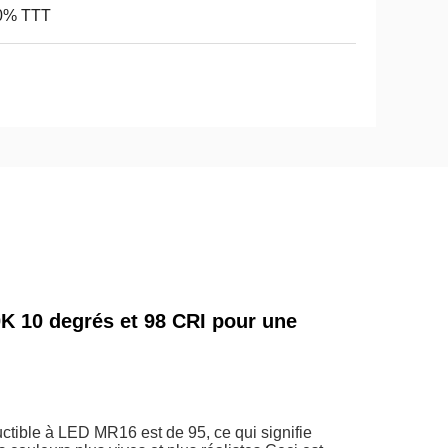
0% TTT
 10 degrés et 98 CRI pour une
uctible à LED MR16 est de 95, ce qui signifie