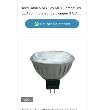
Teco Ra90 5.5W 12V MR16 ampoules
LED commutateur de plongée 3 CCT
Dimming 60D projecteur LED intérieur
Causez Maintenant
Vidéo