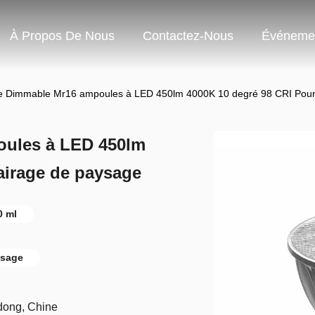
À Propos De Nous
Contactez-Nous
Événeme
 Dimmable Mr16 ampoules à LED 450lm 4000K 10 degré 98 CRI Pour l
ules à LED 450lm
lairage de paysage
0 ml
ysage
dong, Chine