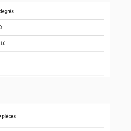
degrés
D
16
 pièces