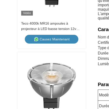
qu'ell
import
maquil
Vidéo
L'ampo
qualité
Teco 4000k MR16 ampoules à
projecteur à LED basse tension 12v
Cara
GU5.3 Base 7W 36 degrés angle de
Nom du
Causez Maintenant
faisceau
Certif
Type 
Durée
Dimma
Lumiè
Para
Modè
Durée