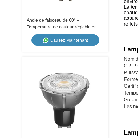
enviro
La tem
chaude
assure
Angle de faisceau de 60° –
reflet
Température de couleur réglable en 3
étapes par interrupteur mural, coupelle
Causez Maintenant
métallique GU10
Lamp
Nom d
CRI: 
Puiss
Forme 
Certif
Tempé
Garant
Les mo
Lamp