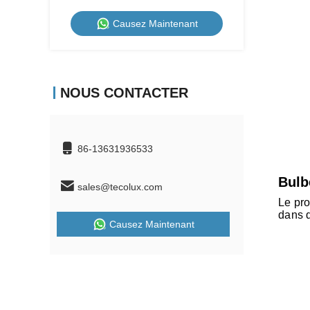
1700K-2600K-5000K, gradable par
Causez Maintenant
interrupteur mural, boîtier métallique
230V
NOUS CONTACTER
86-13631936533
Bulb
sales@tecolux.com
Le pro
dans 
Causez Maintenant