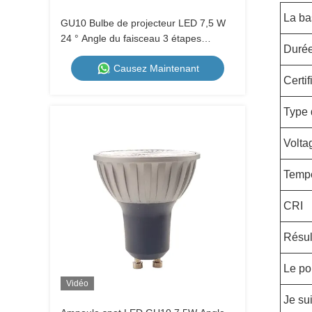
La ba
GU10 Bulbe de projecteur LED 7,5 W
24 ° Angle du faisceau 3 étapes
Durée
réglable Température de couleur
Causez Maintenant
1700K-2600K-5000K Commutateur
Certif
murale non atténuable
Type 
Volta
Tempé
CRI
Résul
Le po
Vidéo
Je su