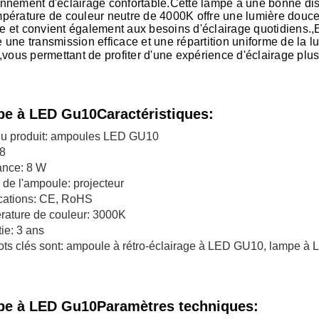
nnement d'éclairage confortable.Cette lampe a une bonne diss
pérature de couleur neutre de 4000K offre une lumière douce
 et convient également aux besoins d'éclairage quotidiens.,E
 une transmission efficace et une répartition uniforme de la l
s,vous permettant de profiter d'une expérience d'éclairage plus
e à LED Gu10
Caractéristiques:
u produit: ampoules LED GU10
98
ance: 8 W
de l'ampoule: projecteur
ications: CE, RoHS
rature de couleur: 3000K
ie: 3 ans
ts clés sont: ampoule à rétro-éclairage à LED GU10, lampe à
e à LED Gu10
Paramètres techniques: