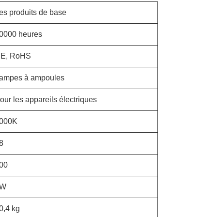
es produits de base
0000 heures
E, RoHS
ampes à ampoules
our les appareils électriques
000K
8
00
8W
0,4 kg