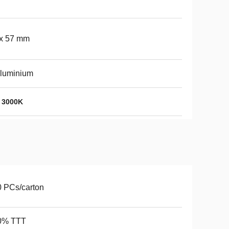
 x 57 mm
aluminium
 3000K
 PCs/carton
0% TTT