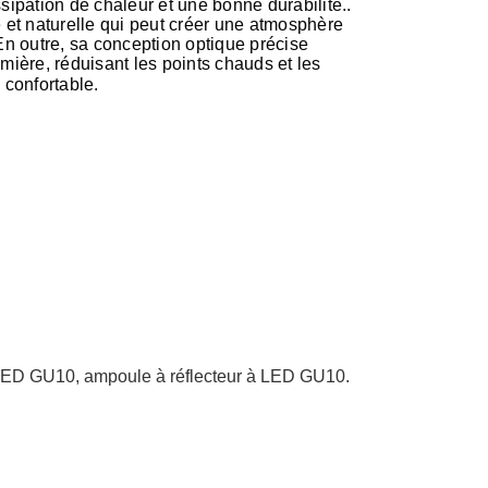
ipation de chaleur et une bonne durabilité..
 et naturelle qui peut créer une atmosphère
n outre, sa conception optique précise
umière, réduisant les points chauds et les
 confortable.
 LED GU10, ampoule à réflecteur à LED GU10.