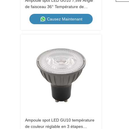
Ampoule spot LED GU10 7,5W Angle
de faisceau 36° Température de
couleur réglable en 3 étapes 1700K-
Causez Maintenant
2600K-5000K Gradable par
interrupteur mural Boîtier métallique
230V
Ampoule spot LED GU10 température
de couleur réglable en 3 étapes