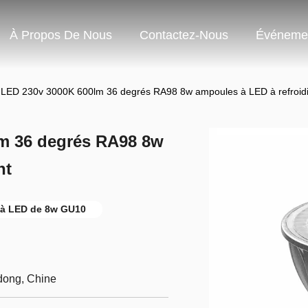
À Propos De Nous
Contactez-Nous
Événeme
 LED 230v 3000K 600lm 36 degrés RA98 8w ampoules à LED à refroid
m 36 degrés RA98 8w
nt
 à LED de 8w GU10
dong, Chine