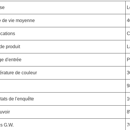
se
L
 de vie moyenne
4
ications
C
de produit
L
ge d'entrée
P
rature de couleur
3
9
tats de l'enquête
1
uvoir
is G.W.
7