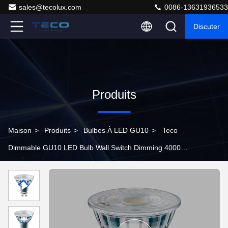
sales@tecolux.com
0086-13631936533
Discuter
Produits
Maison
>
Produits
>
Bulbes À LED GU10
>
Teco
Dimmable GU10 LED Bulb Wall Switch Dimming 4000K
230V 38 degrés à l'intérieur avec certification CE