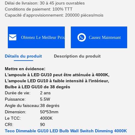
Délai de livraison: 30 à 45 jours ouvrables
Conditions de paiement: 100% TTT
Capacité d'approvisionnement: 200000 pièces/mois
Obtenez Le Meilleur Prix
Causez Maintenant
Détails du produit
Description du produit
Mettre en évidence:
L'ampoule à LED GU10 peut être atténuée à 4000K
,
L'ampoule LED GU10 à faible intensité à l'intérieur
,
Bulbe à LED GU10 de 38 degrés
Durée de vie:
2 ans
Puissance:
5.5W
Angle du faisceau:
38 degrés
Dimension:
50*53mm
Le TCC:
4000K
CRI:
90
Teco Dimmable GU10 LED Bulb Wall Switch Dimming 4000K