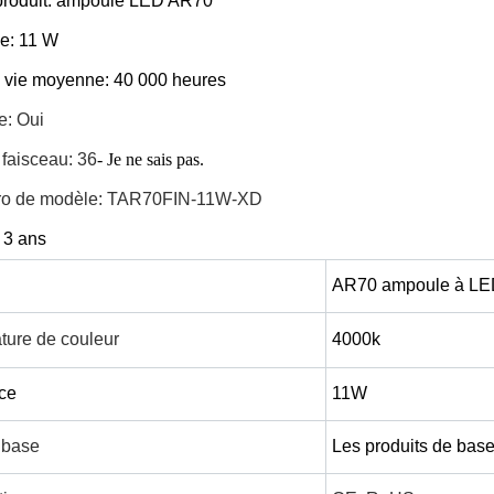
roduit: ampoule LED AR70
e: 11 W
 vie moyenne: 40 000 heures
: Oui
faisceau: 36
- Je ne sais pas.
ro de modèle: TAR70FIN-11W-XD
 3 ans
AR70 ampoule à LE
ture de couleur
4000k
ce
11W
 base
Les produits de bas