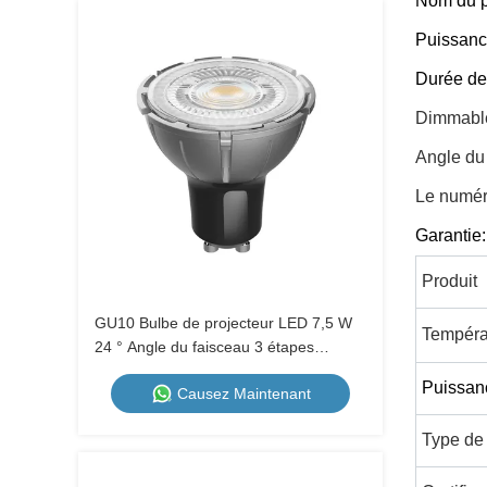
Nom du p
Puissanc
Durée de
Dimmable
Angle du 
Le numé
Garantie:
Produit
GU10 Bulbe de projecteur LED 7,5 W
Tempéra
24 ° Angle du faisceau 3 étapes
réglable Température de couleur
Puissan
Causez Maintenant
1700K-2600K-5000K Commutateur
murale non atténuable
Type de