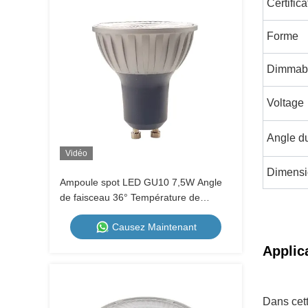
Certifica
Forme
Dimmab
Voltage
Angle d
Vidéo
Dimensi
Ampoule spot LED GU10 7,5W Angle
de faisceau 36° Température de
couleur réglable en 3 étapes 1700K-
Causez Maintenant
2600K-5000K Gradable par
interrupteur mural Boîtier métallique
Applic
230V
Dans cett