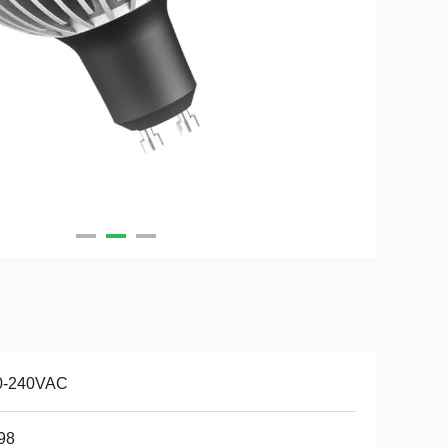
0-240VAC
98