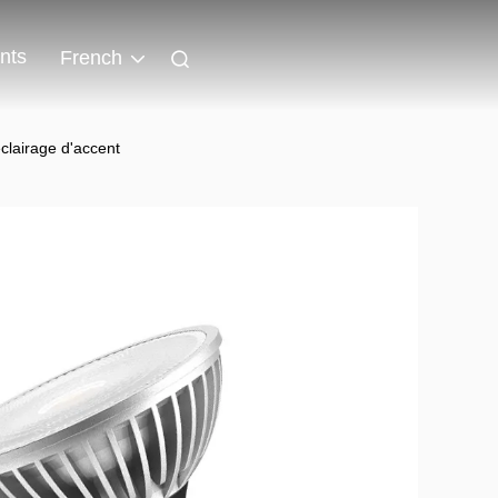
nts
French
lairage d'accent