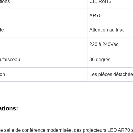
tions
CE, RoHS
AR70
le
Attention au triac
220 à 240Vac
u faisceau
36 degrés
on
Les pièces détachées
ations:
e salle de conférence modernisée, des projecteurs LED AR70 son