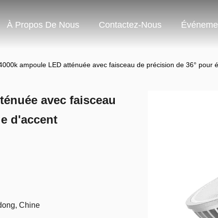
À Propos De Nous
Contactez-Nous
Événeme
000k ampoule LED atténuée avec faisceau de précision de 36° pour éc
énuée avec faisceau
ge d'accent
dong, Chine