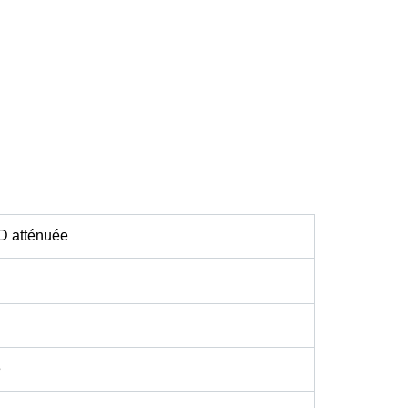
D atténuée
e