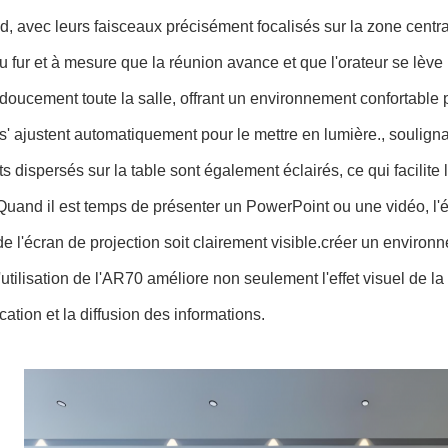
d, avec leurs faisceaux précisément focalisés sur la zone centr
 fur et à mesure que la réunion avance et que l'orateur se lève p
 doucement toute la salle, offrant un environnement confortable p
s' ajustent automatiquement pour le mettre en lumière., soulign
ts dispersés sur la table sont également éclairés, ce qui facilite 
uand il est temps de présenter un PowerPoint ou une vidéo, l'éc
e l'écran de projection soit clairement visible.créer un environn
'utilisation de l'AR70 améliore non seulement l'effet visuel de l
tion et la diffusion des informations.