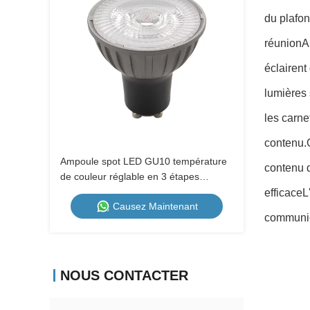
du plafon
réunionAu
éclairent
lumières 
les carne
contenu.Q
Ampoule spot LED GU10 température
contenu d
de couleur réglable en 3 étapes
1700K-2600K-5000K, gradable par
efficaceL
Causez Maintenant
interrupteur mural, boîtier métallique
communica
230V
NOUS CONTACTER