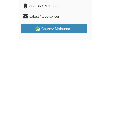
86-13631936533
sales@tecolux.com
Causez Maintenant