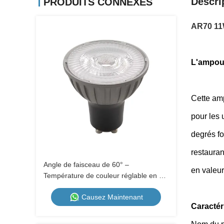
Descri
PRODUITS CONNEXES
AR70 11W
L'ampoul
Cette am
pour les 
degrés fo
restauran
Angle de faisceau de 60° –
en valeur
Température de couleur réglable en 3
étapes par interrupteur mural, coupelle
Causez Maintenant
métallique GU10
Caractér