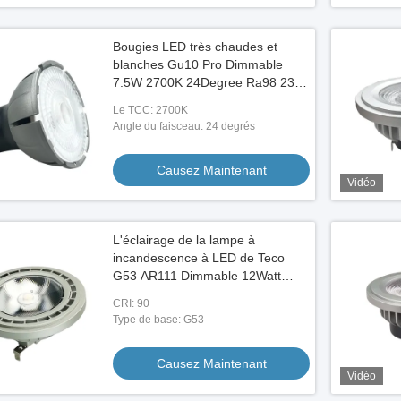
Bougies LED très chaudes et
blanches Gu10 Pro Dimmable
7.5W 2700K 24Degree Ra98 230V
Économie d'énergie
Le TCC: 2700K
Angle du faisceau: 24 degrés
Causez Maintenant
Vidéo
L'éclairage de la lampe à
incandescence à LED de Teco
G53 AR111 Dimmable 12Watt
750lm 2700K LED AR111
CRI: 90
ampoules
Type de base: G53
Causez Maintenant
Vidéo