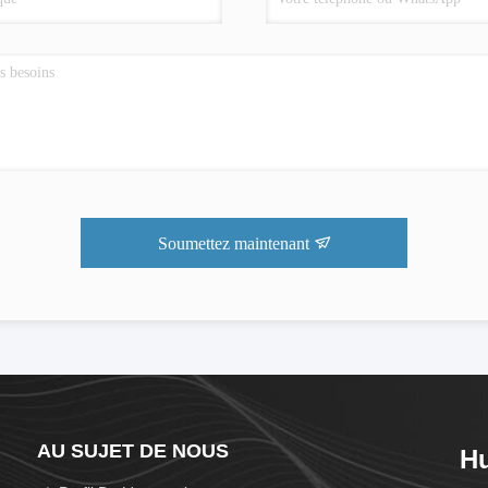
Soumettez maintenant
AU SUJET DE NOUS
Hu