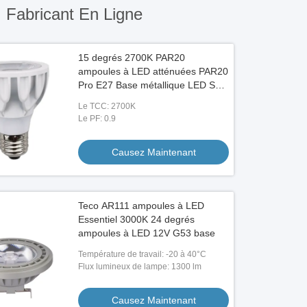
)
Fabricant En Ligne
15 degrés 2700K PAR20
ampoules à LED atténuées PAR20
Pro E27 Base métallique LED Spot
Light 8W
Le TCC: 2700K
Le PF: 0.9
Causez Maintenant
Teco AR111 ampoules à LED
Essentiel 3000K 24 degrés
ampoules à LED 12V G53 base
Température de travail: -20 à 40°C
Flux lumineux de lampe: 1300 lm
Causez Maintenant