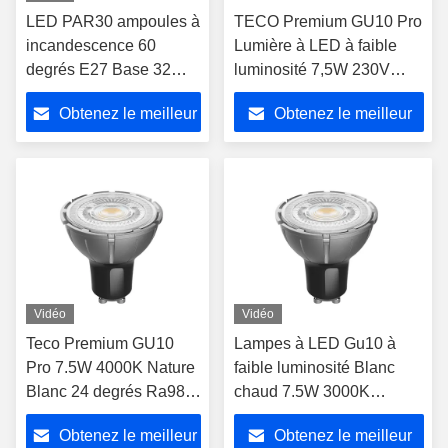
LED PAR30 ampoules à
TECO Premium GU10 Pro
incandescence 60
Lumière à LED à faible
degrés E27 Base 32W
luminosité 7,5W 230V
4000K Nature Blanc
3000K haute luminosité
Obtenez le meilleur
Obtenez le meilleur
3200LM ampoule
prix
prix
Vidéo
Vidéo
Teco Premium GU10
Lampes à LED Gu10 à
Pro 7.5W 4000K Nature
faible luminosité Blanc
Blanc 24 degrés Ra98
chaud 7.5W 3000K
230V ampoules à LED
36Degree Ra98 230V
Obtenez le meilleur
Obtenez le meilleur
atténuées