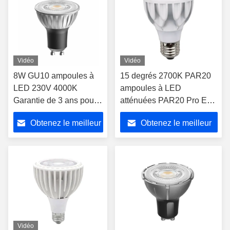
Vidéo
Vidéo
8W GU10 ampoules à
15 degrés 2700K PAR20
LED 230V 4000K
ampoules à LED
Garantie de 3 ans pour
atténuées PAR20 Pro E27
l'éclairage en retrait
Base métallique LED Spot
Obtenez le meilleur
Obtenez le meilleur
Light 8W
prix
prix
Vidéo