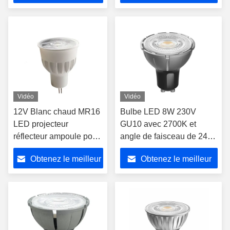
prix
prix
Vidéo
Vidéo
12V Blanc chaud MR16
Bulbe LED 8W 230V
LED projecteur
GU10 avec 2700K et
réflecteur ampoule pour
angle de faisceau de 24
l' éclairage domestique
degrés pour des solutions
Obtenez le meilleur
Obtenez le meilleur
d'éclairage
personnalisables
prix
prix