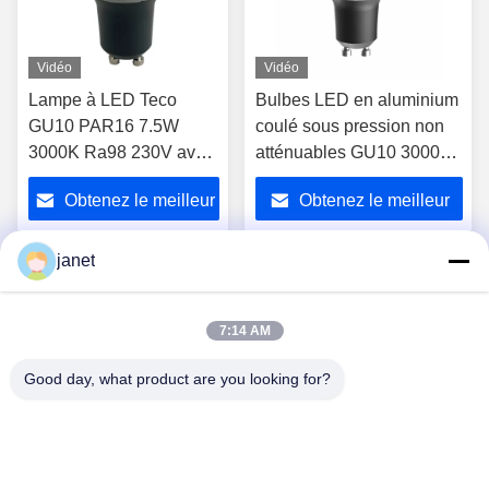
Vidéo
Vidéo
Lampe à LED Teco
Bulbes LED en aluminium
GU10 PAR16 7.5W
coulé sous pression non
3000K Ra98 230V avec
atténuables GU10 3000k
boîtier en aluminium
36 degrés Bulbes
Obtenez le meilleur
Obtenez le meilleur
projecteurs Gu10
prix
prix
janet
1
2
3
4
7:14 AM
Good day, what product are you looking for?
Huizhou henhui electronics technology Co.,
Ltd.