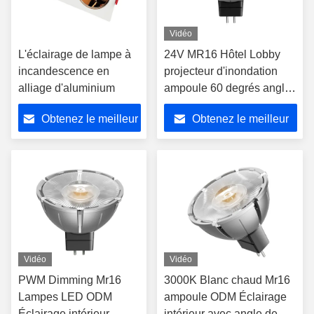
Vidéo
L'éclairage de lampe à
24V MR16 Hôtel Lobby
incandescence en
projecteur d'inondation
alliage d'aluminium
ampoule 60 degrés angle
de faisceau 2700K lumière
Obtenez le meilleur
Obtenez le meilleur
chaude
prix
prix
Vidéo
Vidéo
PWM Dimming Mr16
3000K Blanc chaud Mr16
Lampes LED ODM
ampoule ODM Éclairage
Éclairage intérieur
intérieur avec angle de