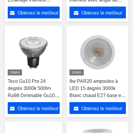
2700K Très chaud Blanc
faisceau de 10 degrés et
Obtenez le meilleur
Obtenez le meilleur
10 degrés Angle de
technologie d'atténuation
rayon
PWM
prix
prix
Vidéo
Vidéo
Teco Gu10 Pro 24
8w PAR20 ampoules à
degrés 3000k 500lm
LED 15 degrés 3000k
Ra98 Dimmable Gu10
Blanc chaud E27 base en
ampoules à LED
aluminium coulé Triac
Obtenez le meilleur
Obtenez le meilleur
prix
prix