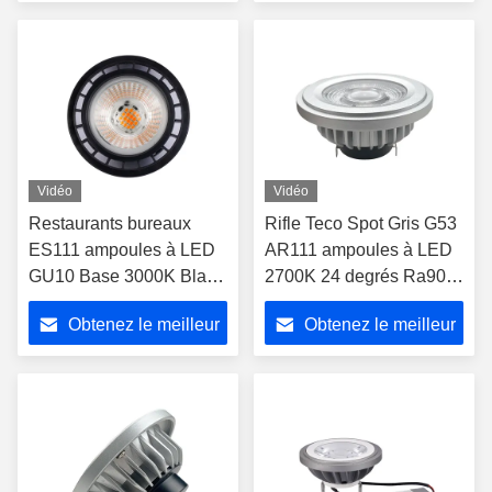
prix
prix
Vidéo
Vidéo
Restaurants bureaux
Rifle Teco Spot Gris G53
ES111 ampoules à LED
AR111 ampoules à LED
GU10 Base 3000K Blanc
2700K 24 degrés Ra90
chaud 40 degrés 25000
1400Lm très chaud blanc
Obtenez le meilleur
Obtenez le meilleur
heures
Dimmable
prix
prix