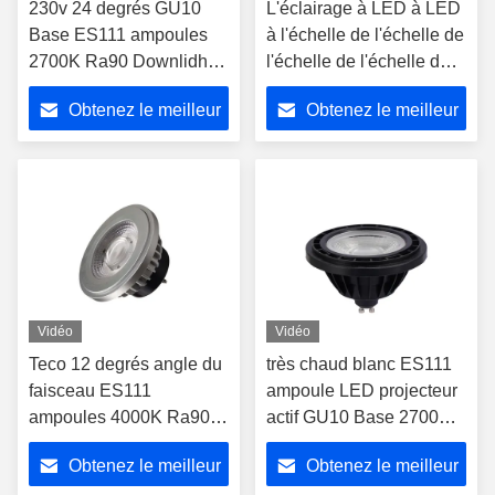
230v 24 degrés GU10
L'éclairage à LED à LED
Base ES111 ampoules
à l'échelle de l'échelle de
2700K Ra90 Downlidhts
l'échelle de l'échelle de
ampoules non atténuées
l'échelle de l'échelle de
Obtenez le meilleur
Obtenez le meilleur
l'échelle de l'échelle de
l'échelle de l'échelle de
prix
prix
l'échelle de l'échelle de
l'échelle de l'échelle de
l'échelle de l'échelle de
l'échelle de l'échelle de
l'échelle du rayonnement
Vidéo
Vidéo
Teco 12 degrés angle du
très chaud blanc ES111
faisceau ES111
ampoule LED projecteur
ampoules 4000K Ra90
actif GU10 Base 2700K
230v LED ampoules
40 degrés 25000h Durée
Obtenez le meilleur
Obtenez le meilleur
projecteur Gu10 base
de vie