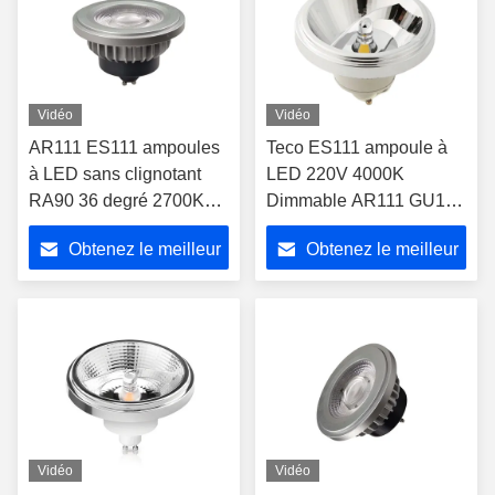
Vidéo
Vidéo
AR111 ES111 ampoules
Teco ES111 ampoule à
à LED sans clignotant
LED 220V 4000K
RA90 36 degré 2700K
Dimmable AR111 GU10
très chaud blanc 111x73
G53 COB ampoule à
Obtenez le meilleur
Obtenez le meilleur
mm
LED 12W
prix
prix
Vidéo
Vidéo