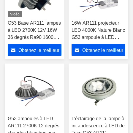
Vidéo
G53 Base AR111 lampes
16W AR111 projecteur
à LED 2700K 12V 16W
LED 4000K Nature Blanc
36 degrés Ra90 1600Lm
G53 ampoule à LED
ampoule à faible
atténuée pour les
Obtenez le meilleur
Obtenez le meilleur
luminosité
restaurants
prix
prix
G53 ampoules à LED
L'éclairage de la lampe à
AR111 2700K 12 degrés
incandescence à LED de
chaudes blanches avec
Teco G53 AR111