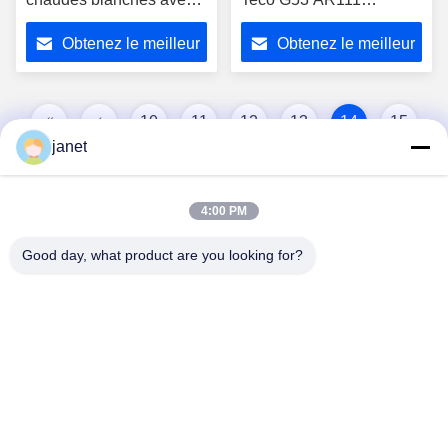
pilote externe
Dimmable 12Watt 750lm
Obtenez le meilleur
Obtenez le meilleur
2700K LED AR111
ampoules
prix
prix
10
11
12
13
14
15
janet
16
17
4:00 PM
Good day, what product are you looking for?
Huizhou henhui electronics technology Co.,
Ltd.
sales@tecolux.com
0086-13631936533