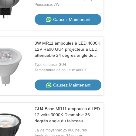
Puissance: 7W
Vidéo
Vidéo
Causez Maintenant
Les ampoules à LED GU10 haut de
G53 ampoules à LED A
gamme 7.5W 1800K à 2700K Dim à
luminosité 3000K bla
chaud 24 degrés Ra98
pilote externe
3W MR11 ampoules à LED 4000K
Causez Maintenant
Causez M
12V Ra90 GU4 projecteur à LED
atténuable 24 degrés angle de
rayon
Type de base: GU4
Température de couleur: 4000K
Causez Maintenant
GU4 Base MR11 ampoules à LED
12 volts 3000K Dimmable 36
degrés angle du faisceau
La vie moyenne: 25 000 heures
Angle du faisceau: 24 degrés