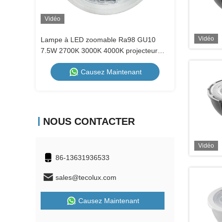
Vidéo
Vidéo
Vidéo
Lampe à LED zoomable Ra98 GU10
3W MR11 Pet
7.5W 2700K 3000K 4000K projecteur
230V GU10 Mi
atténuée
Causez Maintenant
NOUS CONTACTER
Vidéo
86-13631936533
sales@tecolux.com
Causez Maintenant