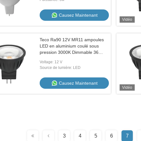
Causez Maintenant
Vidéo
Teco Ra90 12V MR11 ampoules
LED en aluminium coulé sous
pression 3000K Dimmable 36
degrés angle de faisceau
Voltage: 12 V
Source de lumière: LED
Causez Maintenant
Vidéo
3
4
5
6
7