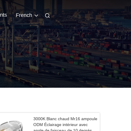
nts
French
3000K Blanc chaud Mr16 ampoule
ODM Éclairage intérieur avec
angle de faisceau de 10 degrés et