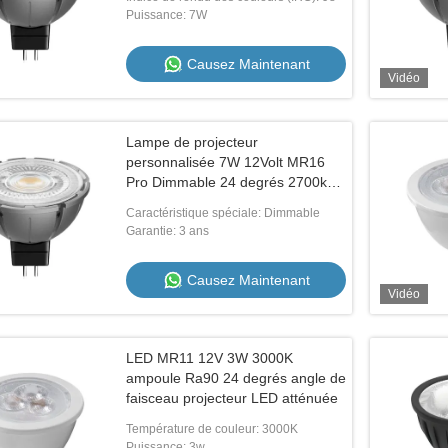
Puissance: 7W
Causez Maintenant
Vidéo
ite lampe GU10 35mm
3.5Wattage GU10 Mini projecteurs avec
ni projecteur Dim à chaud
angle de rayonnement de 36 degrés
Petite taille 4000K RA90
Lampe de projecteur
Causez Maintenant
Causez Maintenant
personnalisée 7W 12Volt MR16
Pro Dimmable 24 degrés 2700k
Blanc très chaud
Caractéristique spéciale: Dimmable
Garantie: 3 ans
Causez Maintenant
Vidéo
LED MR11 12V 3W 3000K
ampoule Ra90 24 degrés angle de
faisceau projecteur LED atténuée
Température de couleur: 3000K
Puissance: 3w